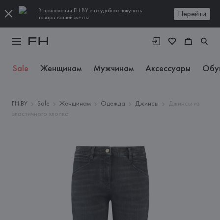
В приложении FH.BY еще удобнее покупать
Перейти
товары вашей мечты
Sale
Женщинам
Мужчинам
Аксессуары
Обу
FH.BY
Sale
Женщинам
Одежда
Джинсы
Джинсы из
эластичного хлопка