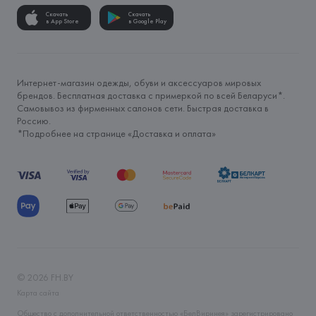
Скачать
Скачать
в App Store
в Google Play
Интернет-магазин одежды, обуви и аксессуаров мировых
брендов. Бесплатная доставка с примеркой по всей Беларуси*.
Самовывоз из фирменных салонов сети. Быстрая доставка в
Россию.
*Подробнее на странице «
Доставка и оплата
»
©
2026
FH.BY
Карта сайта
Общество с дополнительной ответственностью «БелВиринея» зарегистрировано