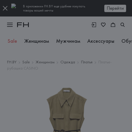
В приложении FH.BY еще удобнее покупать
Перейти
товары вашей мечты
Sale
Женщинам
Мужчинам
Аксессуары
Обу
FH.BY
Sale
Женщинам
Одежда
Платья
Платье-
рубашка CASINO