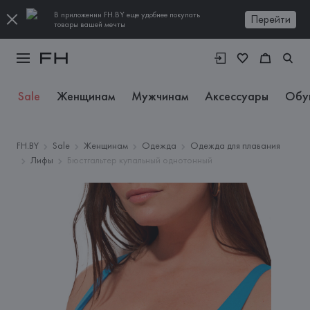
В приложении FH.BY еще удобнее покупать
Перейти
товары вашей мечты
Sale
Женщинам
Мужчинам
Аксессуары
Обу
FH.BY
Sale
Женщинам
Одежда
Одежда для плавания
Лифы
Бюстгальтер купальный однотонный