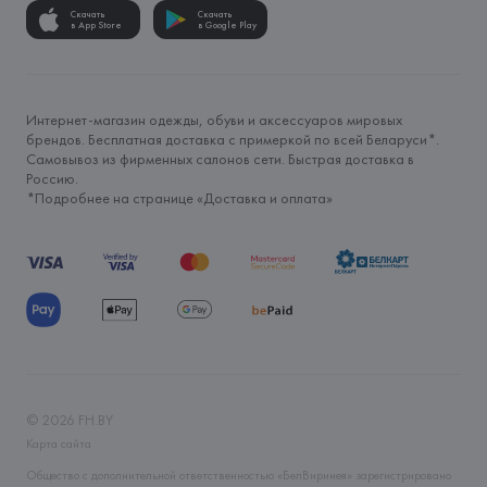
Скачать
Скачать
в App Store
в Google Play
Интернет-магазин одежды, обуви и аксессуаров мировых
брендов. Бесплатная доставка с примеркой по всей Беларуси*.
Самовывоз из фирменных салонов сети. Быстрая доставка в
Россию.
*Подробнее на странице «
Доставка и оплата
»
©
2026
FH.BY
Карта сайта
Общество с дополнительной ответственностью «БелВиринея» зарегистрировано