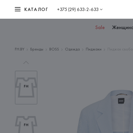
КАТАЛОГ
+375 (29) 633-2-633
Sale
Женщин
FH.BY
Бренды
BOSS
Одежда
Пиджаки
Пиджак свобод