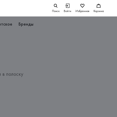
Поиск
Войти
Избранное
Корзина
етское
Бренды
 в полоску