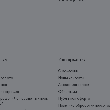
Импортер: 
Общество с ограни
Адрес: 
Республика Беларусь, 2
Производитель: 
HUGO BOSS
Адрес: 
ГЕРМАНИЯ, 
HUGO BOSS 
Страна происхождения товара
елям
Информация
О компании
 оплата
Наши контакты
вара
Адреса магазинов
 программа
Облигации
ращений о нарушениях прав
Публичная оферта
ей
Политика обработки персона