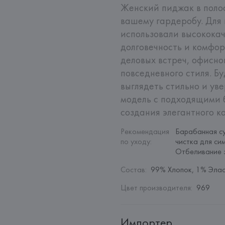
Женский пиджак в полос
вашему гардеробу. Для 
использовали высокока
долговечность и комфор
деловых встреч, офисног
повседневного стиля. Бу
выглядеть стильно и уве
модель с подходящими б
создания элегантного к
Рекомендация 
Барабанная су
по уходу
:
чистка для си
Отбеливание 
Состав
:
99% Хлопок, 1% Эла
Цвет производителя
:
969
Импортер