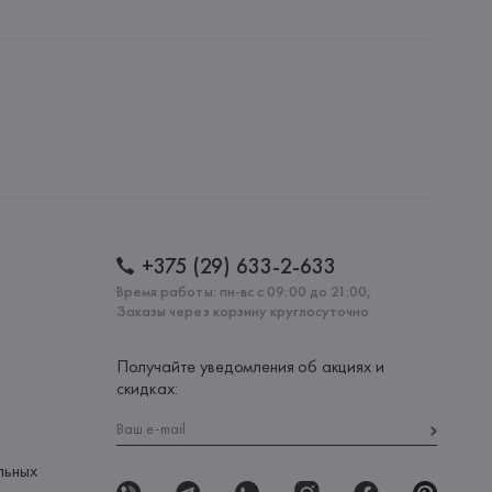
ченной ответственностью "Авикойл Интернешнл"
20051, г. Минск, ул. Рафиева, д. 64, помещение 2-27
 AG
AG, Dieselstrasse 12, D-72555 Metzingen,
: 
ПОРТУГАЛИЯ
+375 (29) 633-2-633
Время работы: пн-вс с 09:00 до 21:00,
Заказы через корзину круглосуточно
Получайте уведомления об акциях и
скидках:
льных