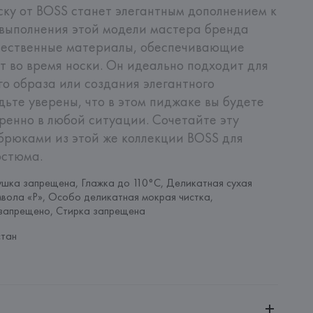
ку от BOSS станет элегантным дополнением к 
выполнения этой модели мастера бренда 
чественные материалы, обеспечивающие 
т во время носки. Он идеально подходит для 
о образа или создания элегантного 
дьте уверены, что в этом пиджаке вы будете 
ренно в любой ситуации. Сочетайте эту 
рюками из этой же коллекции BOSS для 
остюма.
шка запрещена, Глажка до 110°C, Деликатная сухая 
мвола «P», Особо деликатная мокрая чистка, 
запрещено, Стирка запрещена
стан