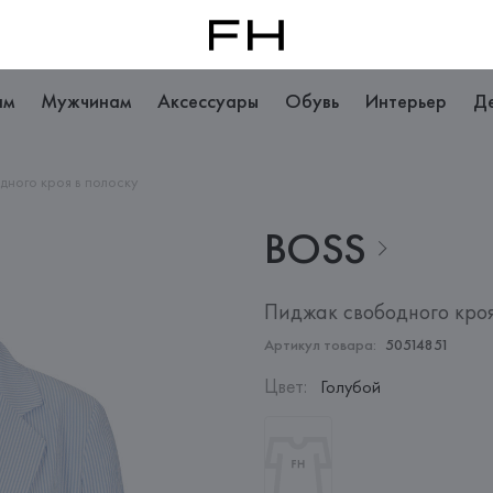
ам
Мужчинам
Аксессуары
Обувь
Интерьер
Д
ного кроя в полоску
BOSS
Пиджак свободного кроя
Артикул товара:
50514851
Цвет
:
Голубой