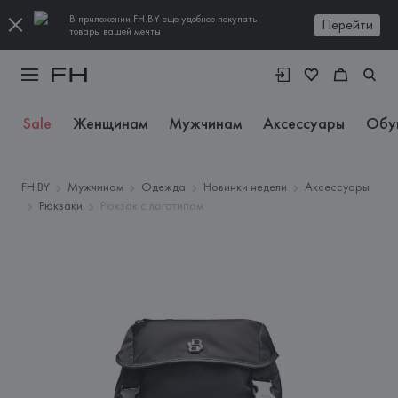
В приложении FH.BY еще удобнее покупать
Перейти
товары вашей мечты
Sale
Женщинам
Мужчинам
Аксессуары
Обу
FH.BY
Мужчинам
Одежда
Новинки недели
Аксессуары
Рюкзаки
Рюкзак с логотипом