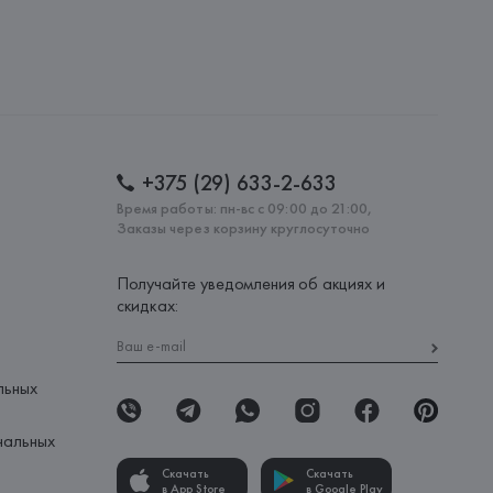
, Via Lombardia, 17/19 20845 Sovico,
: 
ИТАЛИЯ
+375 (29) 633-2-633
Время работы: пн-вс с 09:00 до 21:00,
Заказы через корзину круглосуточно
Получайте уведомления об акциях и
скидках:
льных
нальных
Скачать
Скачать
в App Store
в Google Play