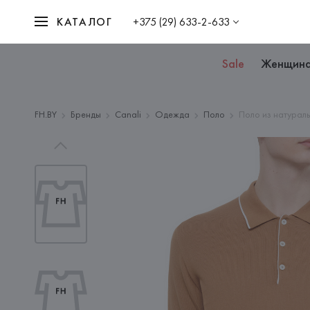
КАТАЛОГ
+375 (29) 633-2-633
Sale
Женщин
FH.BY
Бренды
Canali
Одежда
Поло
Поло из натурал