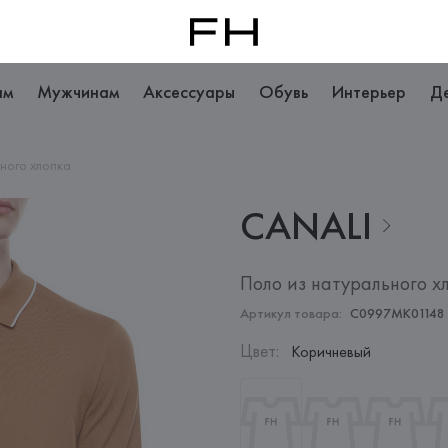
ам
Мужчинам
Аксессуары
Обувь
Интерьер
Д
ьного хлопка
CANALI
Поло из натурального х
Артикул товара:
C0997MK01148
Цвет
:
Коричневый