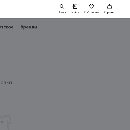
Поиск
Войти
Избранное
Корзина
етское
Бренды
лопка