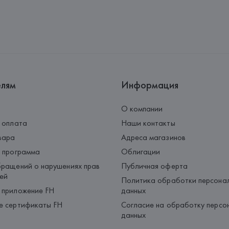
Производитель: 
CANALI S.P.A.
Адрес: 
ИТАЛИЯ, 
CANALI S.P.A.
Страна происхождения товара
елям
Информация
О компании
 оплата
Наши контакты
вара
Адреса магазинов
 программа
Облигации
ращений о нарушениях прав
Публичная оферта
ей
Политика обработки персона
 приложение FH
данных
е сертификаты FH
Согласие на обработку персо
данных