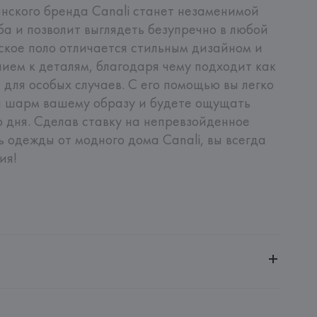
нского бренда Canali станет незаменимой 
а и позволит выглядеть безупречно в любой 
ское поло отличается стильным дизайном и 
ем к деталям, благодаря чему подходит как 
 для особых случаев. С его помощью вы легко 
 шарм вашему образу и будете ощущать 
о дня. Сделав ставку на непревзойденное 
 одежды от модного дома Canali, вы всегда 
ия!
ительной ответственностью "БелВиринея"
20030, г. Минск, ул. Немига, 5, пом. 39