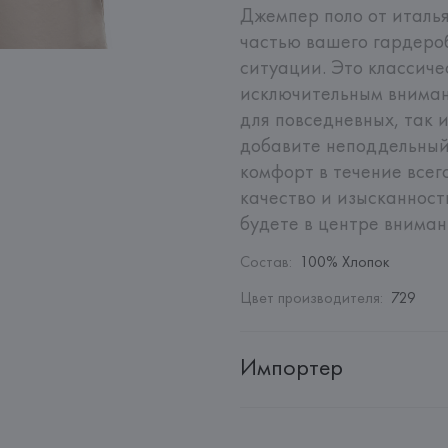
Джемпер поло от италья
частью вашего гардероб
ситуации. Это классиче
исключительным внимани
для повседневных, так и
добавите неподдельный
комфорт в течение всег
качество и изысканность
будете в центре вниман
Состав
:
100% Хлопок
Цвет производителя
:
729
Импортер
Импортер: 
Общество с дополн
Адрес: 
Республика Беларусь, 2