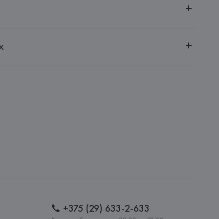
ительной ответственностью "БелВиринея"
х
20030, г. Минск, ул. Немига, 5, пом. 39
, Via Lombardia, 17/19 20845 Sovico,
: 
ИТАЛИЯ
+375 (29) 633-2-633