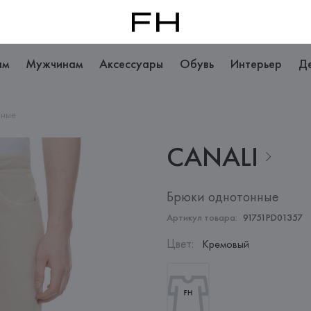
ам
Мужчинам
Аксессуары
Обувь
Интерьер
Д
нные
CANALI
Брюки однотонные
Артикул товара:
91751PD01357
Цвет
:
Кремовый