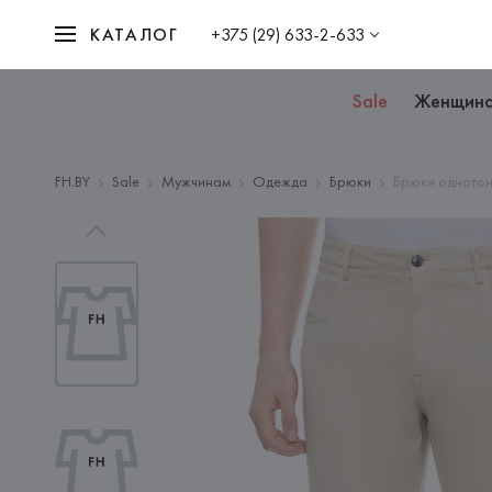
КАТАЛОГ
+375 (29) 633-2-633
Sale
Женщин
FH.BY
Sale
Мужчинам
Одежда
Брюки
Брюки одното