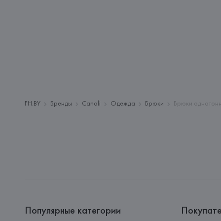
FH.BY
Бренды
Canali
Одежда
Брюки
Брюки однотон
Популярные категории
Покупат