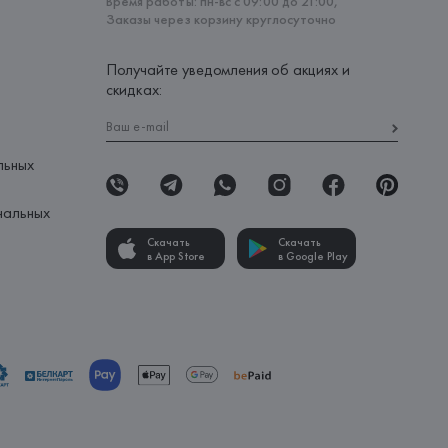
Время работы: пн-вс с 09:00 до 21:00,
Заказы через корзину круглосуточно
Получайте уведомления об акциях и
скидках:
льных
нальных
Скачать
Скачать
в App Store
в Google Play