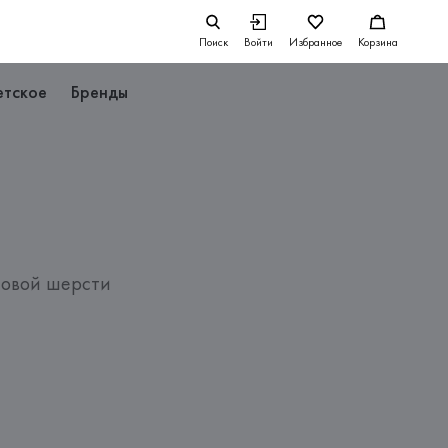
Поиск
Войти
Избранное
Корзина
етское
Бренды
совой шерсти