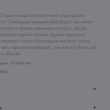
S выполнены из эластичной струящейся 
ти. Свободный прямой крой будет актуален 
ытачки и запрессованные складки, косые 
резной задний карман. Брюки идеально 
ытягивают силуэт благодаря высокой талии. 
 ваш офисный гардероб, так как это база для 
го образа.
рсть, 2% Эластан
002)
ченной ответственностью "Авикойл Интернешнл"
х
20051, г. Минск, ул. Рафиева, д. 64, помещение 2-27