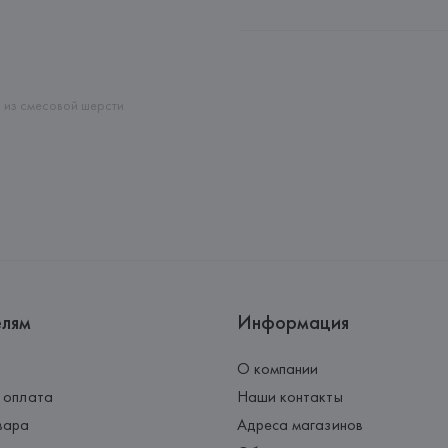
Производитель: 
DEDIMAX srl u
Адрес: 
ИТАЛИЯ, 
DEDIMAX srl u
Страна происхождения товара
из смесовой шерсти
елям
Информация
О компании
 оплата
Наши контакты
вара
Адреса магазинов