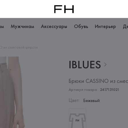
ам
Мужчинам
Аксессуары
Обувь
Интерьер
Д
O из смесовой шерсти
IBLUES
Брюки CASSINO из сме
Артикул товара:
2417131021
Цвет
:
Бежевый