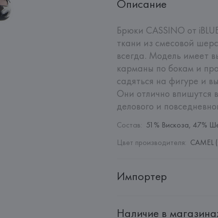
Описание
Брюки CASSINO от iBLUE
ткани из смесовой шерс
всегда. Модель имеет в
карманы по бокам и про
садяться на фигуре и в
Они отлично впишутся в
делового и повседневно
Состав
:
51% Вискоза, 47% Ше
Цвет производителя
:
CAMEL (
Импортер
Импортер: 
Общество с ограни
Наличие в магазина
Адрес: 
Республика Беларусь, 2