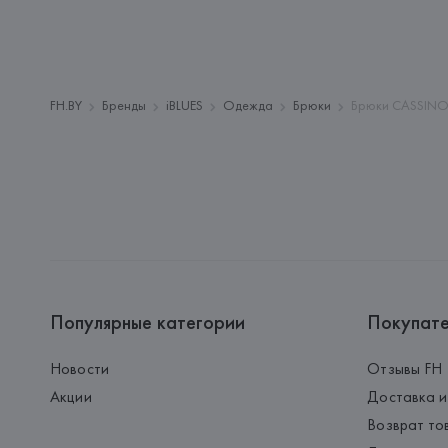
FH.BY
Бренды
iBLUES
Одежда
Брюки
Брюки CASSINO 
Популярные категории
Покупат
Новости
Отзывы FH
Акции
Доставка и
Возврат то