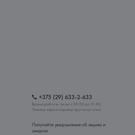
nipersonale
nipersonale, Via M. Mazzacurati 6 - 42122 Reggio Emilia,
: 
ТУНИС
+375 (29) 633-2-633
Время работы: пн-вс с 09:00 до 21:00,
Заказы через корзину круглосуточно
Получайте уведомления об акциях и
скидках: