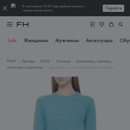
В приложении FH.BY еще удобнее покупать
Перейти
товары вашей мечты
Sale
Женщинам
Мужчинам
Аксессуары
Обу
FH.BY
Бренды
BOSS
Одежда
Джемперы, свитеры,
пуловеры, водолазки
Джемпер из смесовой пряжи альпаки