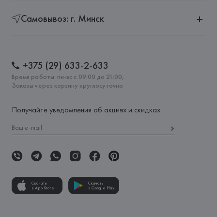
Самовывоз: г. Минск
+375 (29) 633-2-633
Время работы: пн-вс с 09:00 до 21:00,
Заказы через корзину круглосуточно
Получайте уведомления об акциях и скидках:
Скачать
Скачать
в App Store
в Google Play