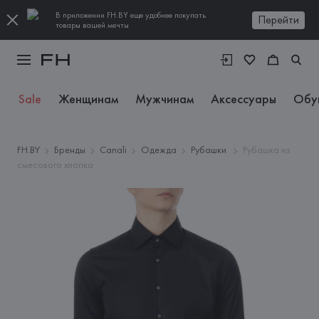
В приложении FH.BY еще удобнее покупать
Перейти
товары вашей мечты
Sale
Женщинам
Мужчинам
Аксессуары
Обу
FH.BY
Бренды
Canali
Одежда
Рубашки
Рубашка из
смесового хлопка