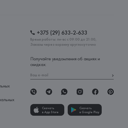
l., Via Durini, 24 - 20122 Milano,
: 
ПОРТУГАЛИЯ
+375 (29) 633-2-633
Время работы: пн-вс с 09:00 до 21:00,
Заказы через корзину круглосуточно
Получайте уведомления об акциях и
скидках:
льных
нальных
Скачать
Скачать
в App Store
в Google Play