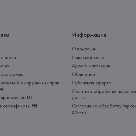
Адрес: 
ИТАЛИЯ, 
Corneliani S.r.
Страна происхождения товара
елям
Информация
О компании
 оплата
Наши контакты
вара
Адреса магазинов
 программа
Облигации
ращений о нарушениях прав
Публичная оферта
ей
Политика обработки персона
 приложение FH
данных
е сертификаты FH
Согласие на обработку персо
данных