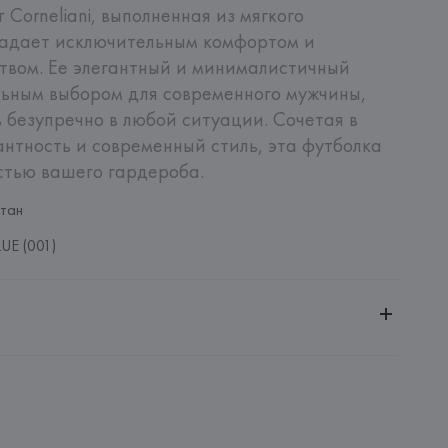
Corneliani, выполненная из мягкого 
ладает исключительным комфортом и 
твом. Ее элегантный и минималистичный 
ьным выбором для современного мужчины, 
 безупречно в любой ситуации. Сочетая в 
антность и современный стиль, эта футболка 
стью вашего гардероба.
тан
UE (001)
ительной ответственностью "БелВиринея"
20030, г. Минск, ул. Немига, 5, пом. 39
A.