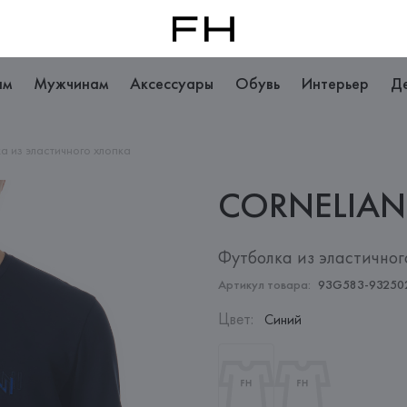
ам
Мужчинам
Аксессуары
Обувь
Интерьер
Д
а из эластичного хлопка
CORNELIAN
Футболка из эластичног
Артикул товара:
93G583-93250
Цвет
:
Синий