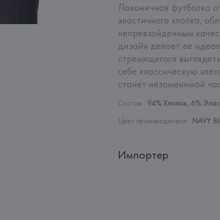
Лаконичная футболка от 
эластичного хлопка, об
непревзойденным качес
дизайн делает ее идеал
стремящегося выглядеть
себе классическую элег
станет незаменимой ча
Состав
:
94% Хлопок, 6% Элас
Цвет производителя
:
NAVY BL
Импортер
Импортер: 
Общество с дополн
Адрес: 
Республика Беларусь, 2
Производитель: 
Corneliani S.P.