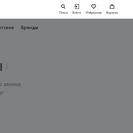
Поиск
Войти
Избранное
Корзина
етское
Бренды
I
о хлопка
27