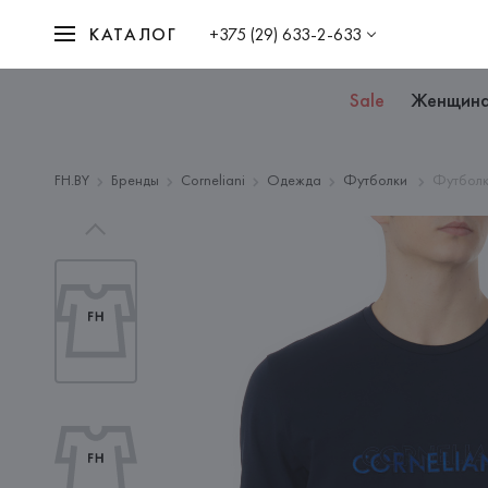
КАТАЛОГ
+375 (29) 633-2-633
Sale
Женщин
FH.BY
Бренды
Corneliani
Одежда
Футболки
Футболк