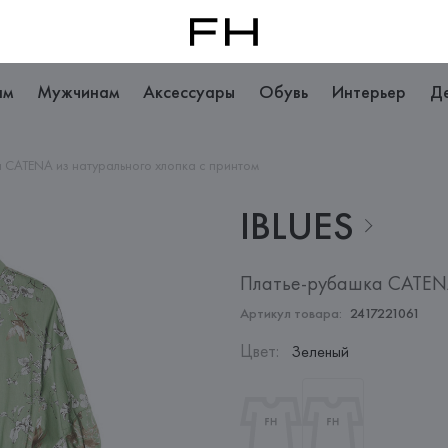
ам
Мужчинам
Аксессуары
Обувь
Интерьер
Д
 CATENA из натурального хлопка с принтом
IBLUES
Платье-рубашка CATENA
Артикул товара:
2417221061
Цвет
:
Зеленый