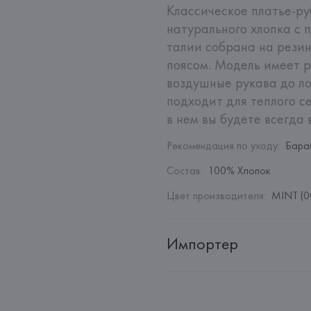
Классическое платье-ру
натурального хлопка с п
талии собрана на резин
поясом. Модель имеет 
воздушные рукава до ло
подходит для теплого се
в нем вы будете всегда
Рекомендация по уходу
:
Бара
Состав
:
100% Хлопок
Цвет производителя
:
MINT (0
Импортер
Импортер: 
Общество с ограни
Адрес: 
Республика Беларусь, 2