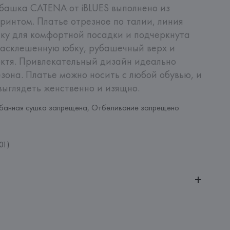
башка CATENA от iBLUES выполнено из 
ринтом. Платье отрезное по талии, линия 
ку для комфортной посадки и подчеркнута 
расклешенную юбку, рубашечный верх и 
ктя. Привлекательный дизайн идеально 
зона. Платье можно носить с любой обувью, и 
 выглядеть женственно и изящно.
банная сушка запрещена, Отбеливание запрещено
01)
ченной ответственностью "Авикойл Интернешнл"
20051, г. Минск, ул. Рафиева, д. 64, помещение 2-27