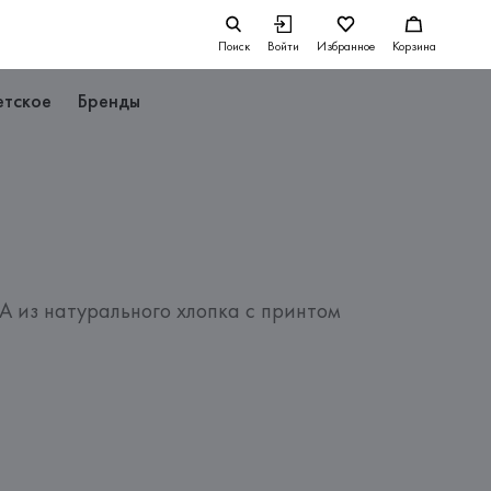
Поиск
Войти
Избранное
Корзина
етское
Бренды
 из натурального хлопка с принтом