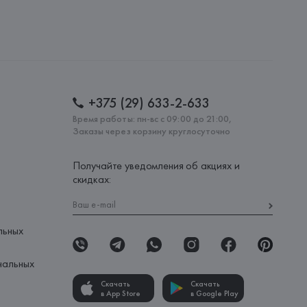
nipersonale
nipersonale, Via M. Mazzacurati 6 - 42122 Reggio Emilia,
: 
ТУНИС
+375 (29) 633-2-633
Время работы: пн-вс с 09:00 до 21:00,
Заказы через корзину круглосуточно
Получайте уведомления об акциях и
скидках:
льных
нальных
Скачать
Скачать
в App Store
в Google Play