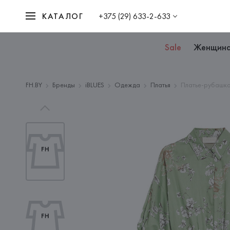
КАТАЛОГ
+375 (29) 633-2-633
Sale
Женщин
FH.BY
Бренды
iBLUES
Одежда
Платья
Платье-рубашка