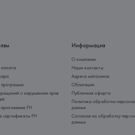
Производитель: 
DEDIMAX srl u
Адрес: 
ИТАЛИЯ, 
DEDIMAX srl u
Страна происхождения товара
елям
Информация
О компании
 оплата
Наши контакты
вара
Адреса магазинов
 программа
Облигации
ращений о нарушениях прав
Публичная оферта
ей
Политика обработки персона
 приложение FH
данных
е сертификаты FH
Согласие на обработку персо
данных