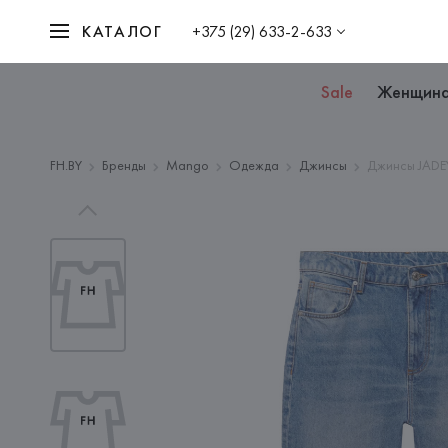
КАТАЛОГ
+375 (29) 633-2-633
Sale
Женщин
FH.BY
Бренды
Mango
Одежда
Джинсы
Джинсы JADEY