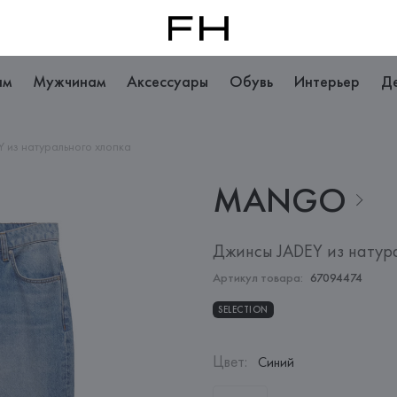
ам
Мужчинам
Аксессуары
Обувь
Интерьер
Д
 из натурального хлопка
MANGO
Джинсы JADEY из натур
Артикул товара:
67094474
SELECTION
Цвет
:
Синий