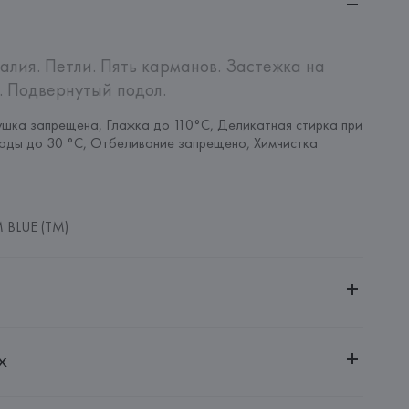
алия. Петли. Пять карманов. Застежка на 
. Подвернутый подол.
шка запрещена, Глажка до 110°C, Деликатная стирка при 
оды до 30 °C, Отбеливание запрещено, Химчистка 
 BLUE (TM)
ительной ответственностью "Белмаркетцентр"
х
0030, г. Минск, ул. Немига, 5, пом. 39, ком. 1
 S.A.