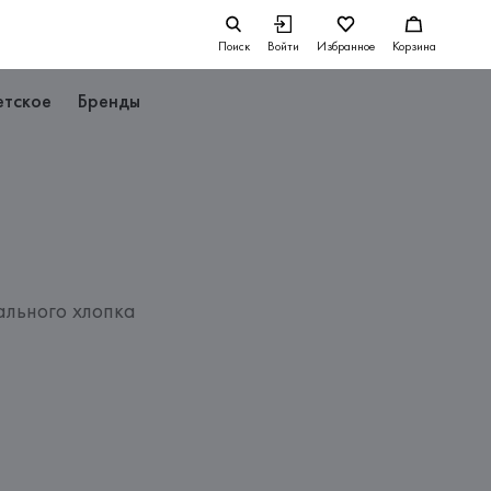
Поиск
Войти
Избранное
Корзина
етское
Бренды
ального хлопка