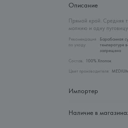
Описание
Прямой крой. Средняя т
молнию и одну пуговицу
Рекомендация 
Барабанная су
по уходу
:
температуре в
запрещена
Состав
:
100% Хлопок
Цвет производителя
:
MEDIUM
Импортер
Импортер: 
Общество с дополн
Наличие в магазина
Адрес: 
Республика Беларусь, 22
Производитель: 
MANGO MNG,