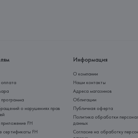
Адрес: 
ИСПАНИЯ, 
MANGO MNG, 
Palau-Solità i Plegamans (Barce
Страна происхождения товара
елям
Информация
О компании
 оплата
Наши контакты
вара
Адреса магазинов
 программа
Облигации
ращений о нарушениях прав
Публичная оферта
ей
Политика обработки персона
 приложение FH
данных
е сертификаты FH
Согласие на обработку персо
данных