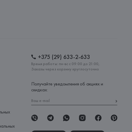
S.A., Via Augusta 10 (Pol. Ind. Riera de Caldes), 08184 
lona),
: 
ТУРЦИЯ
+375 (29) 633-2-633
Время работы: пн-вс с 09:00 до 21:00,
Заказы через корзину круглосуточно
Получайте уведомления об акциях и
скидках:
льных
нальных