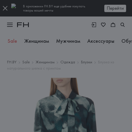
В приложении FH.BY еще удобнее покупать
Перейти
товары вашей мечты
Sale
Женщинам
Мужчинам
Аксессуары
Обу
FH.BY
Sale
Женщинам
Одежда
Блузки
Блузка из
натурального шелка с принтом