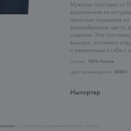
Мужская толстовка от Et
выполненная из натурал
приятные ощущения на 
разнообразные цвета, д
изделию. Эта толстовка
выходов, активного отды
и уверенными в себе с м
Состав
:
100% Хлопок
Цвет производителя
:
X0880
Импортер
Импортер: 
Общество с дополн
Адрес: 
Республика Беларусь, 2
Производитель: 
Etro S.P.A.
олимпийки
Толстовка из натурального хлопка с принтом