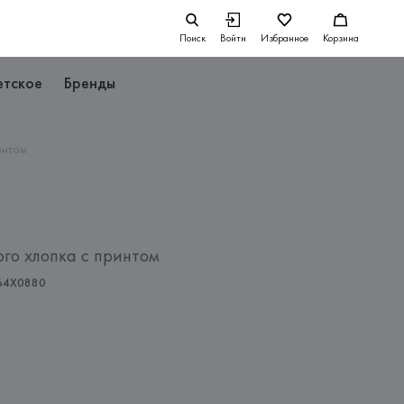
Поиск
Войти
Избранное
Корзина
етское
Бренды
интом
ого хлопка с принтом
64X0880