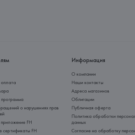
Адрес: 
ИТАЛИЯ, 
Etro S.P.A., 
Страна происхождения товара
елям
Информация
О компании
 оплата
Наши контакты
вара
Адреса магазинов
 программа
Облигации
ращений о нарушениях прав
Публичная оферта
ей
Политика обработки персона
 приложение FH
данных
е сертификаты FH
Согласие на обработку персо