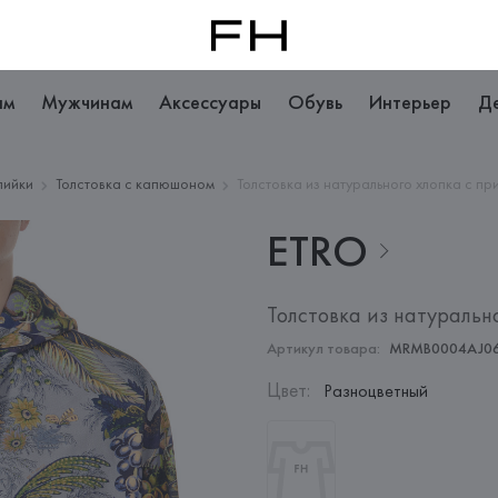
ам
Мужчинам
Аксессуары
Обувь
Интерьер
Д
пийки
Толстовка с капюшоном
Толстовка из натурального хлопка с пр
ETRO
Толстовка из натуральн
Артикул товара:
MRMB0004AJ0
Цвет
:
Разноцветный