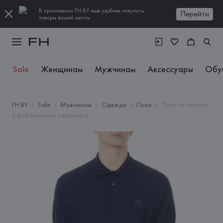
В приложении FH.BY еще удобнее покупать
Перейти
товары вашей мечты
Sale
Женщинам
Мужчинам
Аксессуары
Обу
FH.BY
Sale
Мужчинам
Одежда
Поло
Поло из хлопка
с добавлением кашемира