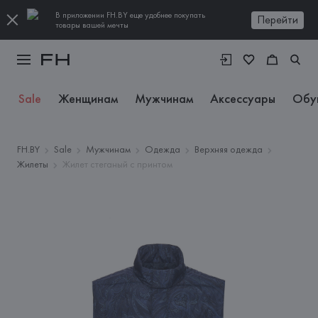
В приложении FH.BY еще удобнее покупать
Перейти
товары вашей мечты
Sale
Женщинам
Мужчинам
Аксессуары
Обу
FH.BY
Sale
Мужчинам
Одежда
Верхняя одежда
Жилеты
Жилет стеганый с принтом