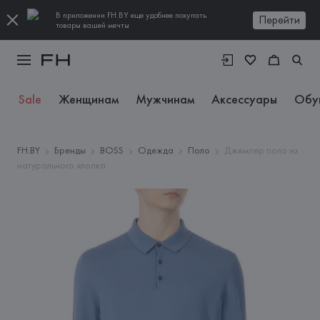
В приложении FH.BY еще удобнее покупать
Перейти
товары вашей мечты
Sale
Женщинам
Мужчинам
Аксессуары
Обу
FH.BY
Бренды
BOSS
Одежда
Поло
Джемпер поло из
натурального хлопка