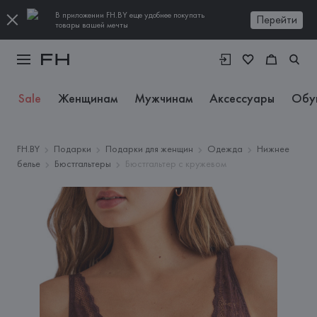
В приложении FH.BY еще удобнее покупать
Перейти
товары вашей мечты
Sale
Женщинам
Мужчинам
Аксессуары
Обу
FH.BY
Подарки
Подарки для женщин
Одежда
Нижнее
белье
Бюстгальтеры
Бюстгальтер с кружевом