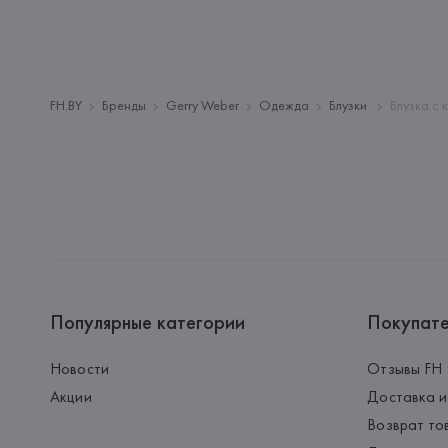
FH.BY
Бренды
Gerry Weber
Одежда
Блузки
Блузка с 
Популярные категории
Покупат
Новости
Отзывы FH
Акции
Доставка и
Возврат то