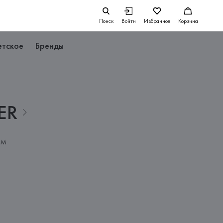
Поиск
Войти
Избранное
Корзина
етское
Бренды
ER
ом