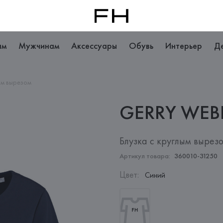
ам
Мужчинам
Аксессуары
Обувь
Интерьер
Д
ым вырезом
GERRY
WEB
Блузка с круглым вырез
Артикул товара:
360010-31250
Цвет
:
Синий