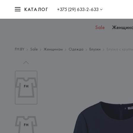
КАТАЛОГ
+375 (29) 633-2-633
Sale
Женщин
FH.BY
Sale
Женщинам
Одежда
Блузки
Блузка с кругл