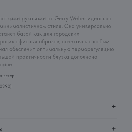
роткими рукавами от Gerry Weber идеальна 
 минималистичном стиле. Она универсально 
танет базой как для городских 
трогих офисных образов, сочетаясь с любым 
иал обеспечит оптимальную терморегуляцию 
ольшей практичности блузка дополнена 
пине.
лиэстер
0890)
ительной ответственностью "БелВиринея"
х
20030, г. Минск, ул. Немига, 5, пом. 39