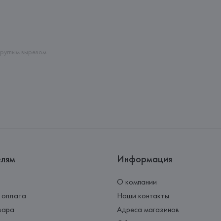
Производитель: 
GENEROS DE P
Адрес: 
ИСПАНИЯ, 
GENEROS DE 
Pol.Ind."Les Hortes"-Apdo.Corr
Страна происхождения товара
круглым вырезом
елям
Информация
О компании
 оплата
Наши контакты
вара
Адреса магазинов