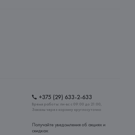
UNTO VICTRIX, S.L.
PUNTO VICTRIX, S.L., C/ de l'Overlocaire, 24-28 
eos, 59-08302 Mataró(Barcelona),
: 
БАНГЛАДЕШ
+375 (29) 633-2-633
Время работы: пн-вс с 09:00 до 21:00,
Заказы через корзину круглосуточно
Получайте уведомления об акциях и
скидках: