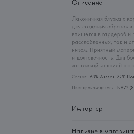
Описание
Лаконичная блузка с ко
для создания образов в
впишется в гардероб и с
расслабленных, так и с
низом. Приятный матер
и долговечность. Для б
застежкой-молнией на с
Состав
:
68% Ацетат, 32% По
Цвет производителя
:
NAVY (8
Импортер
Импортер: 
Общество с дополн
Наличие в магазина
Адрес: 
Республика Беларусь, 2