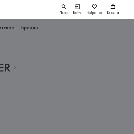
Поиск
Войти
Избранное
Корзина
етское
Бренды
ER