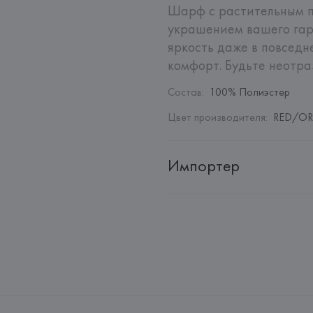
Шарф с растительным п
украшением вашего гар
яркость даже в повседн
комфорт. Будьте неотра
Состав
:
100% Полиэстер
Цвет производителя
:
RED/OR
Импортер
Импортер: 
Общество с дополн
Адрес: 
Республика Беларусь, 2
Производитель: 
GENEROS DE P
Адрес: 
ИСПАНИЯ, 
GENEROS DE 
Pol.Ind."Les Hortes"-Apdo.Corr
Страна происхождения товара