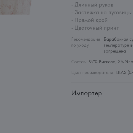
- Длинный рукав

- Застежка на пуговицы

- Прямой крой

- Цветочный принт
Рекомендация 
Барабанная су
по уходу
:
температуре в
запрещена
Состав
:
97% Вискоза, 3% Эла
Цвет производителя
:
LILAS (0
Импортер
Импортер: 
Общество с дополн
Адрес: 
Республика Беларусь, 2
Производитель: 
Etam Lingerie 
Адрес: 
ФРАНЦИЯ, 
Etam Linger