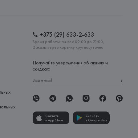
: 
КИТАЙ
+375 (29) 633-2-633
Время работы: пн-вс с 09:00 до 21:00,
Заказы через корзину круглосуточно
Получайте уведомления об акциях и
скидках:
льных
нальных
Скачать
Скачать
в App Store
в Google Play