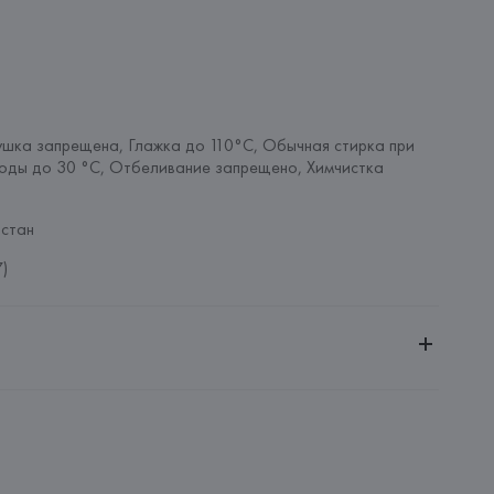
шка запрещена, Глажка до 110°C, Обычная стирка при 
оды до 30 °C, Отбеливание запрещено, Химчистка 
стан
7)
ительной ответственностью "БелВиринея"
20030, г. Минск, ул. Немига, 5, пом. 39
SA
ie SA, 57/59 Rue Henri Barbusse 92110 Clichy,