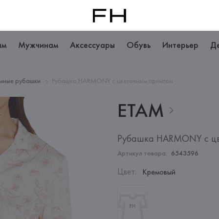
ам
Мужчинам
Аксессуары
Обувь
Интерьер
Д
мные рубашки
Рубашка HARMONY с цветочным принтом
ETAM
Рубашка HARMONY с цв
Артикул товара:
6543596
Цвет
:
Кремовый