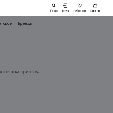
Поиск
Войти
Избранное
Корзина
етское
Бренды
еточным принтом