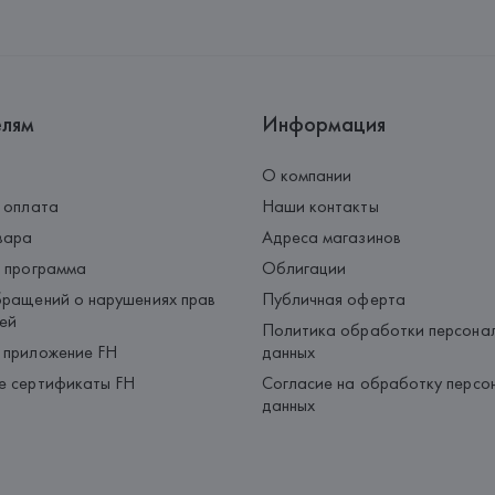
Страна происхождения товара
елям
Информация
О компании
 оплата
Наши контакты
вара
Адреса магазинов
 программа
Облигации
ращений о нарушениях прав
Публичная оферта
ей
Политика обработки персона
 приложение FH
данных
е сертификаты FH
Согласие на обработку персо
данных