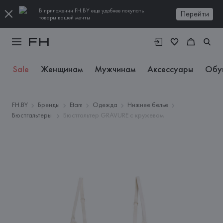
В приложении FH.BY еще удобнее покупать
Перейти
товары вашей мечты
Sale
Женщинам
Мужчинам
Аксессуары
Обу
FH.BY
Бренды
Etam
Одежда
Нижнее белье
Бюстгальтеры
Бюстгальтер GRAVURE с кружевом