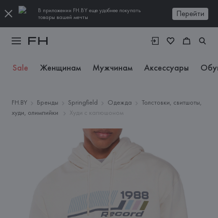
В приложении FH.BY еще удобнее покупать
Перейти
товары вашей мечты
Sale
Женщинам
Мужчинам
Аксессуары
Обу
FH.BY
Бренды
Springfield
Одежда
Толстовки, свитшоты,
худи, олимпийки
Худи с капюшоном