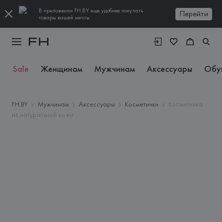
В приложении FH.BY еще удобнее покупать
Перейти
товары вашей мечты
Sale
Женщинам
Мужчинам
Аксессуары
Обу
FH.BY
Мужчинам
Аксессуары
Косметички
Косметичка
из натуральной кожи