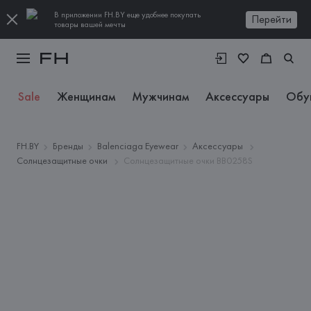
В приложении FH.BY еще удобнее покупать
Перейти
товары вашей мечты
Sale
Женщинам
Мужчинам
Аксессуары
Обу
FH.BY
Бренды
Balenciaga Eyewear
Аксессуары
Солнцезащитные очки
Солнцезащитные очки BB0258S