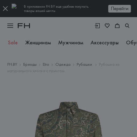
В приложении FH.BY еще удобнее покупать
Перейти
товары вашей мечты
Sale
Женщинам
Мужчинам
Аксессуары
Обу
FH.BY
Бренды
Etro
Одежда
Рубашки
Рубашка из
натурального хлопка с принтом