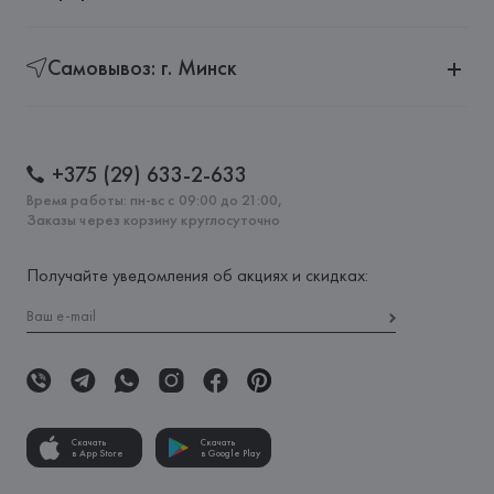
Самовывоз: г. Минск
+375 (29) 633-2-633
Время работы: пн-вс с 09:00 до 21:00,
Заказы через корзину круглосуточно
Получайте уведомления об акциях и скидках:
Скачать
Скачать
в App Store
в Google Play