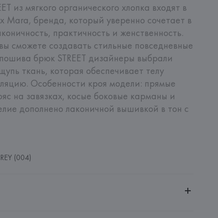
T из мягкого органического хлопка входят в 
Mara, бренда, который уверенно сочетает в 
коничность, практичность и женственность. 
вы сможете создавать стильные повседневные 
 пошива брюк STREET дизайнеры выбрали 
щупь ткань, которая обеспечивает телу 
ляцию. Особенности кроя модели: прямые 
яс на завязках, косые боковые карманы и 
лие дополнено лаконичной вышивкой в тон с 
REY (004)
ительной ответственностью "БелВиринея"