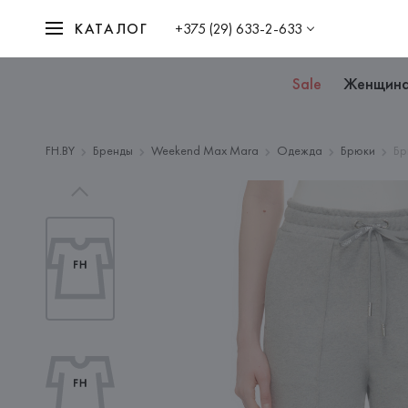
КАТАЛОГ
+375 (29) 633-2-633
Sale
Женщин
FH.BY
Бренды
Weekend Max Mara
Одежда
Брюки
Бр