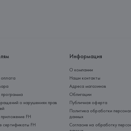
Адрес: 
Республика Беларусь, 2
Производитель: 
MaxMara S.r.l
Адрес: 
ИТАЛИЯ, 
Via Giulia Mar
Страна происхождения товара
елям
Информация
О компании
 оплата
Наши контакты
вара
Адреса магазинов
 программа
Облигации
ращений о нарушениях прав
Публичная оферта
ей
Политика обработки персона
 приложение FH
данных
е сертификаты FH
Согласие на обработку персо
данных