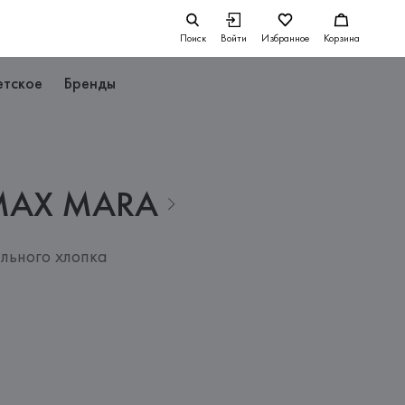
Поиск
Войти
Избранное
Корзина
етское
Бренды
MAX
MARA
льного хлопка