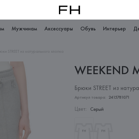
ам
Мужчинам
Аксессуары
Обувь
Интерьер
Д
юки STREET из натурального хлопка
WEEKEND 
Брюки STREET из натура
Артикул товара:
2415781071
Цвет
:
Серый