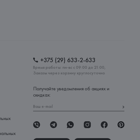
20030, г. Минск, ул. Немига, 5, пом. 39
.
amotti, 4, 42124 Reggio Emilia,
: 
БОЛГАРИЯ
+375 (29) 633-2-633
Время работы: пн-вс с 09:00 до 21:00,
Заказы через корзину круглосуточно
Получайте уведомления об акциях и
скидках:
льных
нальных