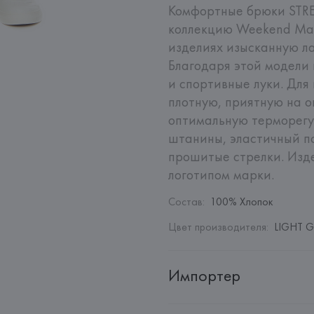
Комфортные брюки STREE
коллекцию Weekend Max 
изделиях изысканную ла
Благодаря этой модели 
и спортивные луки. Для
плотную, приятную на о
оптимальную терморегу
штанины, эластичный по
прошитые стрелки. Изде
логотипом марки.
Состав
:
100% Хлопок
Цвет производителя
:
LIGHT G
Импортер
Импортер: 
Общество с дополн