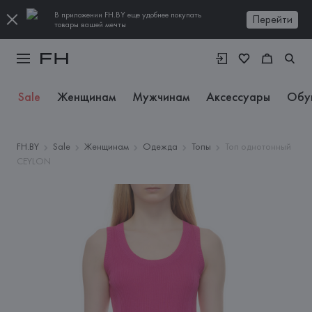
В приложении FH.BY еще удобнее покупать
Перейти
товары вашей мечты
Sale
Женщинам
Мужчинам
Аксессуары
Обу
FH.BY
Sale
Женщинам
Одежда
Топы
Топ однотонный
CEYLON