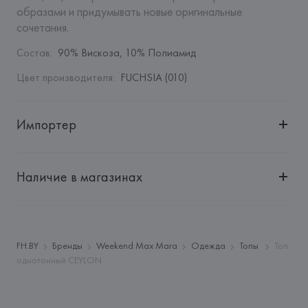
образами и придумывать новые оригинальные 
сочетания.
Состав
:
90% Вискоза, 10% Полиамид
Цвет производителя
:
FUCHSIA (010)
Импортер
Импортер: 
Общество с дополнительной ответственностью 
"БелВиринея"
Наличие в магазинах
Адрес: 
Республика Беларусь, 220030, г. Минск, ул. 
Немига, 5, пом. 39
Производитель: 
MaxMara S.r.l.
Адрес: 
ИТАЛИЯ, 
Via Giulia Maramotti, 4, 42124 Reggio 
FH.BY
Бренды
Weekend Max Mara
Одежда
Топы
Топ
Emilia,
однотонный CEYLON
Страна происхождения товара: 
СЕВЕРНАЯ МАКЕДОНИЯ