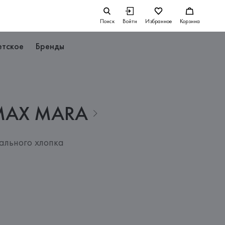
Поиск
Войти
Избранное
Корзина
етское
Бренды
MAX
MARA
ального хлопка