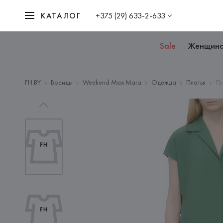
КАТАЛОГ
+375 (29) 633-2-633
Sale
Женщин
FH.BY
Бренды
Weekend Max Mara
Одежда
Платья
Пл