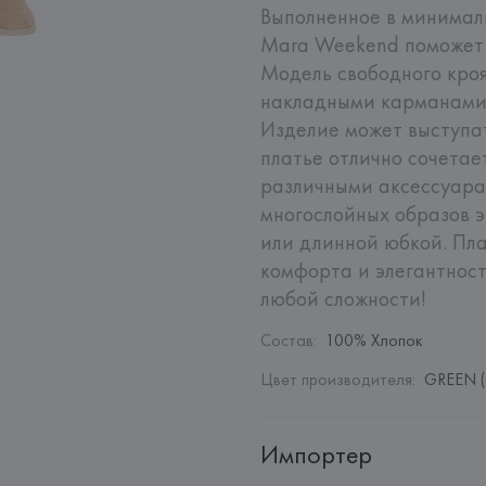
Выполненное в минимал
Mara Weekend поможет 
Модель свободного кроя
накладными карманами в
Изделие может выступат
платье отлично сочетает
различными аксессуарам
многослойных образов э
или длинной юбкой. Пл
комфорта и элегантност
любой сложности!
Состав
:
100% Хлопок
Цвет производителя
:
GREEN (
Импортер