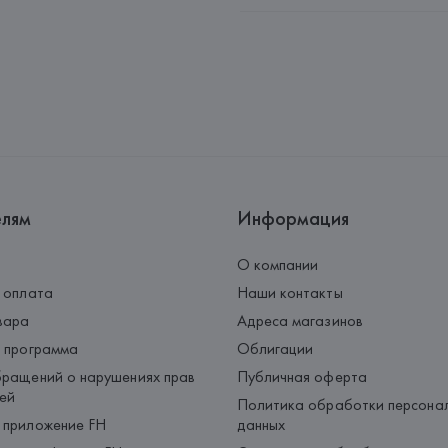
Импортер: 
Общество с дополн
Адрес: 
Республика Беларусь, 2
Производитель: 
MaxMara S.r.l
Адрес: 
ИТАЛИЯ, 
Via Giulia Mar
Страна происхождения товара
елям
Информация
О компании
 оплата
Наши контакты
вара
Адреса магазинов
 программа
Облигации
ращений о нарушениях прав
Публичная оферта
ей
Политика обработки персона
 приложение FH
данных