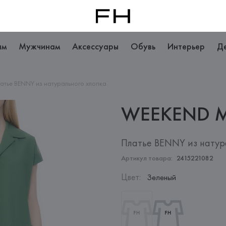
ам
Мужчинам
Аксессуары
Обувь
Интерьер
Д
атье BENNY из натурального хлопка
WEEKEND 
Платье BENNY из натур
Артикул товара:
2415221082
Цвет
:
Зеленый