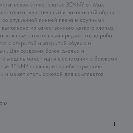
истическом стиле, платье BENNY от Max 
составить женственный и лаконичный образ. 
 со спущенной линией плеча и крупными 
ыполнена из качественного мягкого хлопка. 
ь как самостоятельный предмет гардероба: 
ся с открытой и закрытой обувью и 
и. Для создания более смелых и 
та модель может идти в сочетании с брюками 
атье BENNY воплощает в себе гармонию 
и и может стать основой для комплектов 
007)