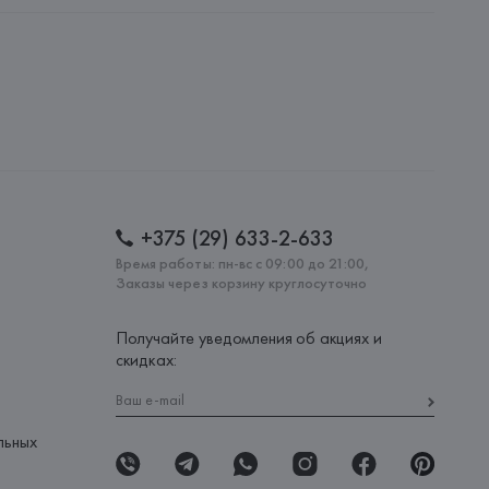
ительной ответственностью "БелВиринея"
20030, г. Минск, ул. Немига, 5, пом. 39
.
amotti, 4, 42124 Reggio Emilia,
: 
МАРОККО
+375 (29) 633-2-633
Время работы: пн-вс с 09:00 до 21:00,
Заказы через корзину круглосуточно
Получайте уведомления об акциях и
скидках:
льных