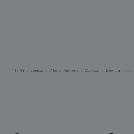
FH.BY
Бренды
7 for all Mankind
Одежда
Джинсы
Джин