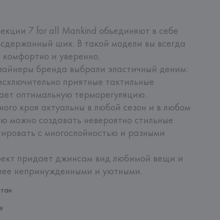
кции 7 for all Mankind объединяют в себе 
 сдержанный шик. В такой модели вы всегда 
 комфортно и уверенно.

зайнеры бренда выбрали эластичный деним: 
исключительно приятные тактильные 
ет оптимальную терморегуляцию. 

ого кроя актуальны в любой сезон и в любом 
ю можно создавать невероятно стильные 
ировать с многослойностью и разными 
ект придает джинсам вид любимой вещи и 
лее непринужденными и уютными.
стан
e