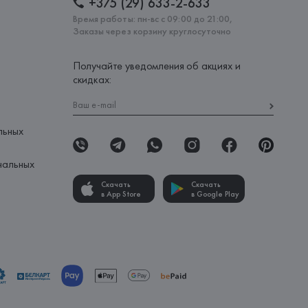
+375 (29) 633-2-633
Время работы: пн-вс с 09:00 до 21:00,
Заказы через корзину круглосуточно
Получайте уведомления об акциях и
скидках:
льных
нальных
Скачать
Скачать
в App Store
в Google Play