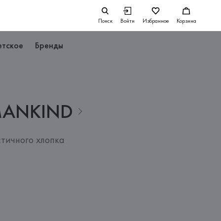
Поиск
Войти
Избранное
Корзина
етское
Бренды
ANKIND
тичного хлопка