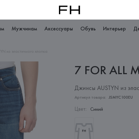
ам
Мужчинам
Аксессуары
Обувь
Интерьер
Д
YN из эластичного хлопка
7 FOR ALL
M
Джинсы AUSTYN из элас
Артикул товара:
JSMYC100EU
Цвет
:
Синий