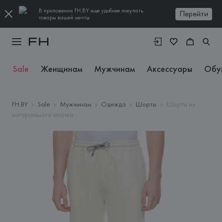
В приложении FH.BY еще удобнее покупать
Перейти
товары вашей мечты
Sale
Женщинам
Мужчинам
Аксессуары
Обу
FH.BY
Sale
Мужчинам
Одежда
Шорты
Шорты из
натурального хлопка