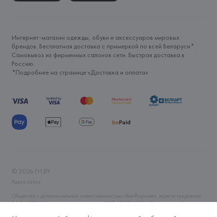
Интернет-магазин одежды, обуви и аксессуаров мировых
брендов. Бесплатная доставка с примеркой по всей Беларуси*.
Самовывоз из фирменных салонов сети. Быстрая доставка в
Россию.
*Подробнее на странице «
Доставка и оплата
»
©
2026
FH.BY
Карта сайта
Общество с дополнительной ответственностью «БелВиринея» зарегистрировано
06.04.2006 Минским горисполкомом. УНП 190706320. Юр.адрес: г. Минск, ул.
Немига, 5, пом. 39. Интернет-магазин fh.by зарегистрирован в Торговом реестре