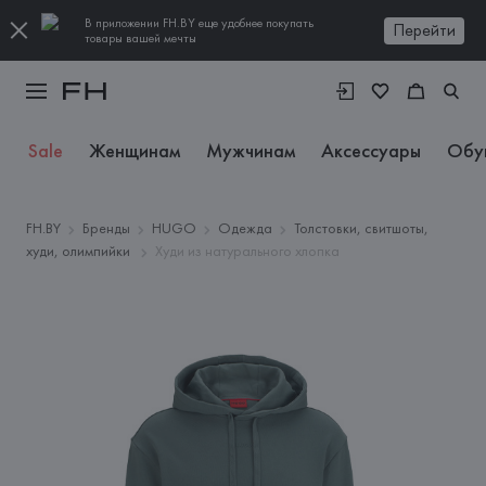
В приложении FH.BY еще удобнее покупать
Перейти
товары вашей мечты
Sale
Женщинам
Мужчинам
Аксессуары
Обу
FH.BY
Бренды
HUGO
Одежда
Толстовки, свитшоты,
худи, олимпийки
Худи из натурального хлопка