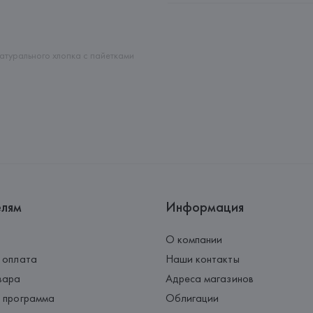
Адрес: 
ИТАЛИЯ, 
Giorgio Arman
Страна происхождения товара
атурального хлопка с пайетками
елям
Информация
О компании
 оплата
Наши контакты
вара
Адреса магазинов
 программа
Облигации