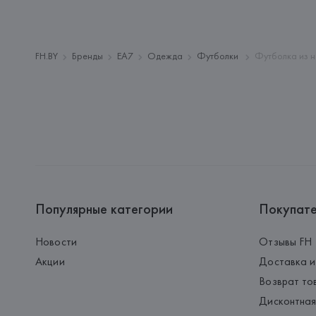
FH.BY
Бренды
EA7
Одежда
Футболки
Футболка из н
Популярные категории
Покупат
Новости
Отзывы FH
Акции
Доставка и
Возврат то
Дисконтная