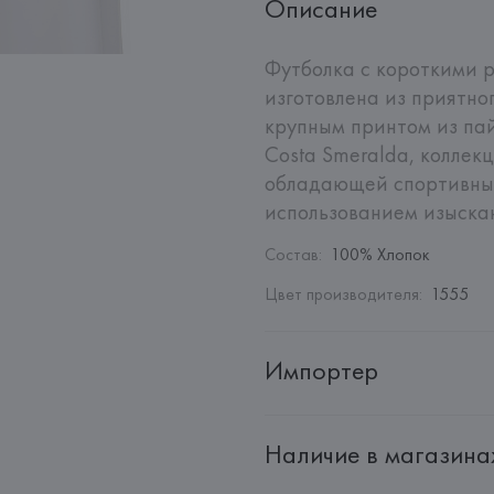
Описание
Футболка с короткими р
изготовлена из приятно
крупным принтом из пай
Costa Smeralda, коллек
обладающей спортивным
использованием изыскан
Состав
:
100% Хлопок
Цвет производителя
:
1555
Импортер
Импортер: 
Общество с ограни
Наличие в магазина
Адрес: 
Республика Беларусь, 2
Производитель: 
Giorgio Armani