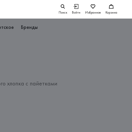
Поиск
Войти
Избранное
Корзина
етское
Бренды
го хлопка с пайетками