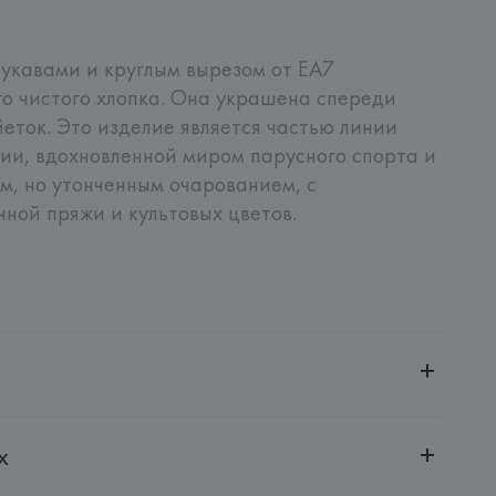
укавами и круглым вырезом от EA7 
го чистого хлопка. Она украшена спереди 
еток. Это изделие является частью линии 
ции, вдохновленной миром парусного спорта и 
, но утонченным очарованием, с 
ной пряжи и культовых цветов.
ченной ответственностью "Авикойл Интернешнл"
х
20051, г. Минск, ул. Рафиева, д. 64, помещение 2-27
 S.p.A.