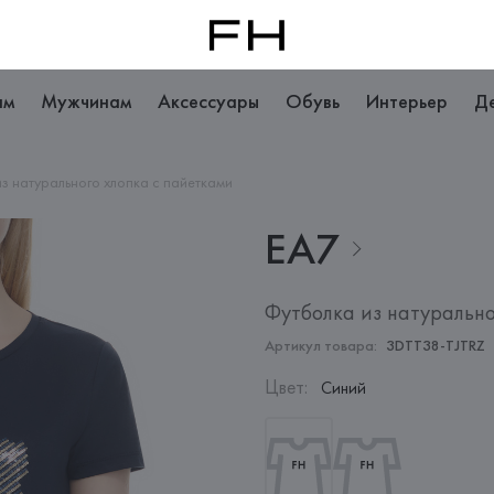
ам
Мужчинам
Аксессуары
Обувь
Интерьер
Д
з натурального хлопка с пайетками
EA7
Футболка из натурально
Артикул товара:
3DTT38-TJTRZ
Цвет
:
Синий