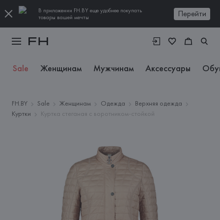
В приложении FH.BY еще удобнее покупать
Перейти
товары вашей мечты
Sale
Женщинам
Мужчинам
Аксессуары
Обу
FH.BY
Sale
Женщинам
Одежда
Верхняя одежда
Куртки
Куртка стеганая с воротником-стойкой