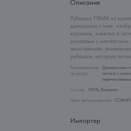
Описание
Рубашка FIRMA из коллек
джинсовом стиле, изоб
карманы, кокетка и пот
рукавами с манжетами з
женственная, универсал
рубашки, которую легко
Рекомендация 
Деликатная ст
по уходу
:
чистка с испо
перечисленных
Состав
:
100% Лиоцелл
Цвет производителя
:
CORNFL
Импортер