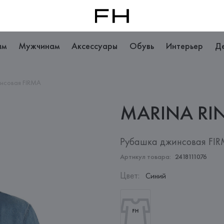
ам
Мужчинам
Аксессуары
Обувь
Интерьер
Д
нсовая FIRMA
MARINA
RI
Рубашка джинсовая FI
Артикул товара:
2418111076
Цвет
:
Синий