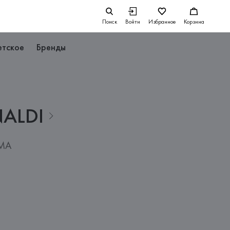
Поиск
Войти
Избранное
Корзина
етское
Бренды
NALDI
RMA