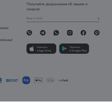
Получайте уведомления об акциях и
скидках:
льных
нальных
Скачать
Скачать
в App Store
в Google Play