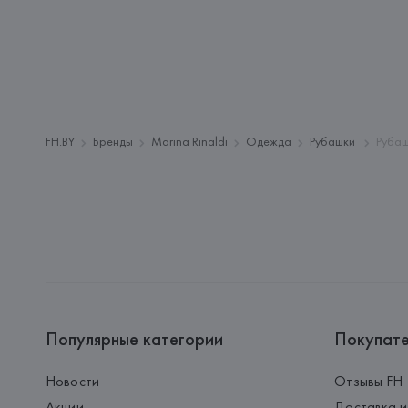
FH.BY
Бренды
Marina Rinaldi
Одежда
Рубашки
Рубаш
Популярные категории
Покупат
Новости
Отзывы FH
Акции
Доставка и