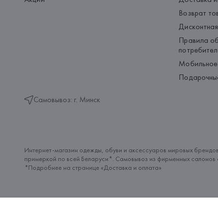
Возврат то
Дисконтная
Правила об
потребител
Мобильное
Подарочны
Самовывоз: г. Минск
Интернет-магазин одежды, обуви и аксессуаров мировых брендов
примеркой по всей Беларуси*. Самовывоз из фирменных салонов с
*Подробнее на странице «
Доставка и оплата
»