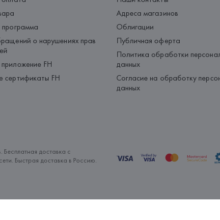
вара
Адреса магазинов
 программа
Облигации
ращений о нарушениях прав
Публичная оферта
ей
Политика обработки персона
 приложение FH
данных
е сертификаты FH
Согласие на обработку персо
данных
. Бесплатная доставка с
ети. Быстрая доставка в Россию.