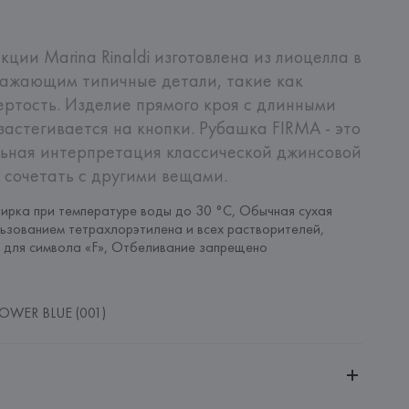
ции Marina Rinaldi изготовлена из лиоцелла в 
ражающим типичные детали, такие как 
ертость. Изделие прямого кроя с длинными 
астегивается на кнопки. Рубашка FIRMA - это 
ьная интерпретация классической джинсовой 
 сочетать с другими вещами.
ирка при температуре воды до 30 °C, Обычная сухая 
льзованием тетрахлорэтилена и всех растворителей, 
 для символа «F», Отбеливание запрещено
OWER BLUE (001)