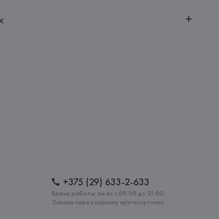
ительной ответственностью "БелВиринея"
х
20030, г. Минск, ул. Немига, 5, пом. 39
.
amotti, 4, 42124 Reggio Emilia,
: 
ТУНИС
+375 (29) 633-2-633
Время работы: пн-вс с 09:00 до 21:00,
Заказы через корзину круглосуточно