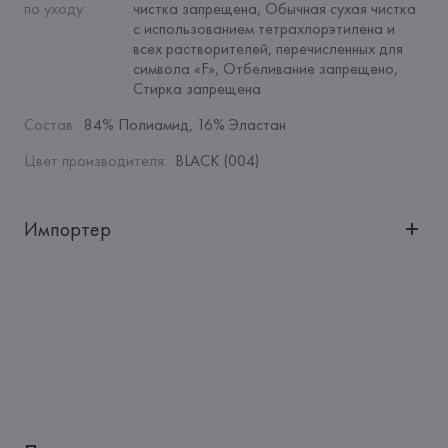
по уходу
:
чистка запрещена, Обычная сухая чистка 
с использованием тетрахлорэтилена и 
всех растворителей, перечисленных для 
символа «F», Отбеливание запрещено, 
Стирка запрещена
Состав
:
84% Полиамид, 16% Эластан
Цвет производителя
:
BLACK (004)
Импортер
Импортер: 
Общество с дополнительной ответственностью 
"БелВиринея"
Адрес: 
Республика Беларусь, 220030, г. Минск, ул. 
Немига, 5, пом. 39
Производитель: 
MaxMara S.r.l.
Адрес: 
ИТАЛИЯ, 
Via Giulia Maramotti, 4, 42124 Reggio 
Emilia,