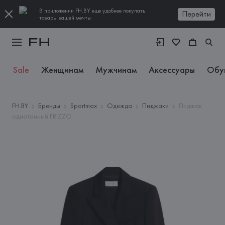
В приложении FH.BY еще удобнее покупать
Перейти
товары вашей мечты
Sale
Женщинам
Мужчинам
Аксессуары
Обу
FH.BY
Бренды
Sportmax
Одежда
Пиджаки
Пиджак
однотонный FRIZZO