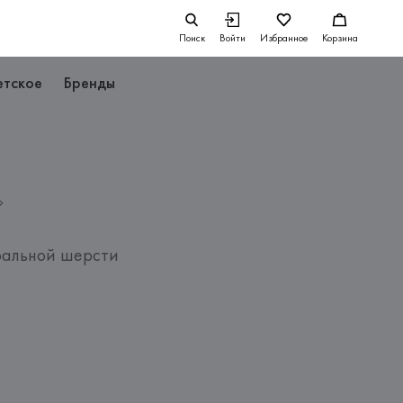
Поиск
Войти
Избранное
Корзина
етское
Бренды
ральной шерсти