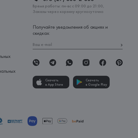
Время работы: пн-вс с 09:00 до 21:00,
Заказы через корзину круглосуточно
Получайте уведомления об акциях и
скидках:
льных
нальных
Скачать
Скачать
в App Store
в Google Play