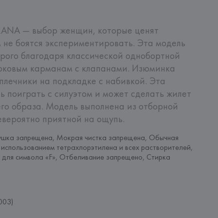
RANA — выбор женщин, которые ценят 
м не боятся экспериментировать. Эта модель 
трого благодаря классической однобортной 
боковым карманам с клапанами. Изюминка 
лечники на подкладке с набивкой. Эта 
ь поиграть с силуэтом и может сделать жилет 
го образа. Модель выполнена из отборной 
евероятно приятной на ощупь.
ушка запрещена, Мокрая чистка запрещена, Обычная 
с использованием тетрахлорэтилена и всех растворителей, 
 для символа «F», Отбеливание запрещено, Стирка 
003)