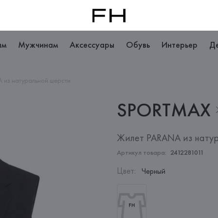
ам
Мужчинам
Аксессуары
Обувь
Интерьер
Д
 из натуральной шерсти
SPORTMAX
Жилет PARANA из нату
Артикул товара:
2412281011
Цвет
:
Черный