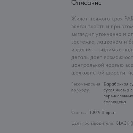
Описание
Жилет прямого кроя PA
элегантность и при это
выглядит утонченно и с
застежке, лацканам и 
изделия — видимые подп
деталь дает возможност
центральной частью все
шелковистой шерсти, н
Рекомендация 
Барабанная с
по уходу
:
сухая чистка 
перечисленных
запрещена
Состав
:
100% Шерсть
Цвет производителя
:
BLACK (