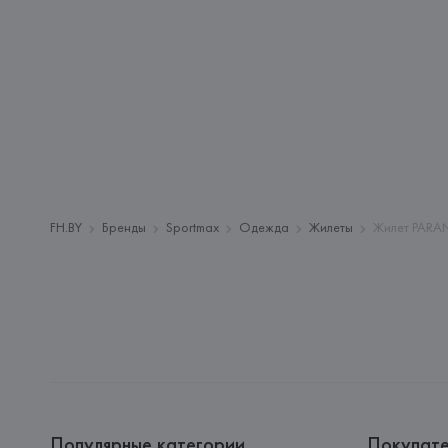
FH.BY
Бренды
Sportmax
Одежда
Жилеты
Жилет PARAN
Популярные категории
Покупат