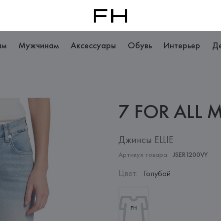
ам
Мужчинам
Аксессуары
Обувь
Интерьер
Д
7 FOR ALL
M
Джинсы ELLIE
Артикул товара:
JSER1200VY
Цвет
:
Голубой