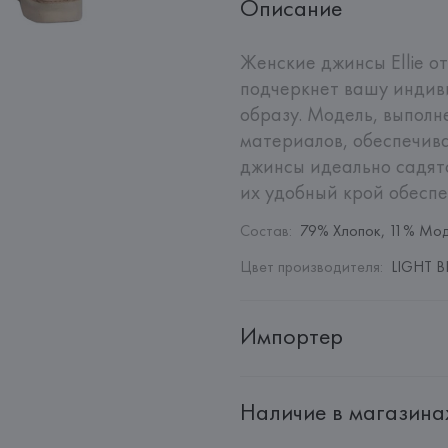
Описание
Женские джинсы Ellie от
подчеркнет вашу индив
образу. Модель, выполн
материалов, обеспечива
джинсы идеально садятс
их удобный крой обеспе
Состав
:
79% Хлопок, 11% Мод
Цвет производителя
:
LIGHT B
Импортер
Импортер: 
Общество с дополн
Наличие в магазина
Адрес: 
Республика Беларусь, 2
Производитель: 
Seven for all 