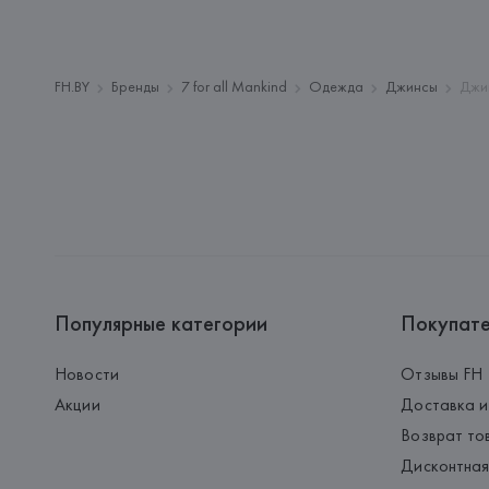
FH.BY
Бренды
7 for all Mankind
Одежда
Джинсы
Джин
Популярные категории
Покупат
Новости
Отзывы FH
Акции
Доставка и
Возврат то
Дисконтная