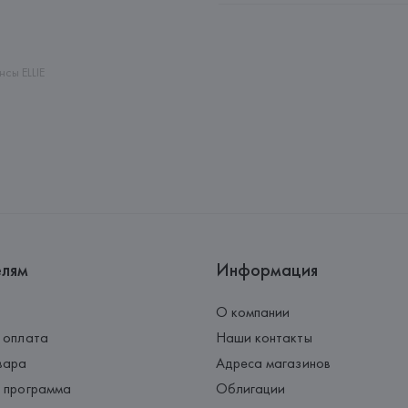
Адрес: 
ШВЕЙЦАРИЯ, 
Seven for
Mendrisio,
Страна происхождения товара
сы ELLIE
елям
Информация
О компании
 оплата
Наши контакты
вара
Адреса магазинов
 программа
Облигации