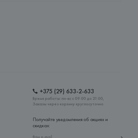
 all Mankind International SAGL, via Penate 4 6850 
: 
ТУРЦИЯ
+375 (29) 633-2-633
Время работы: пн-вс с 09:00 до 21:00,
Заказы через корзину круглосуточно
Получайте уведомления об акциях и
скидках: