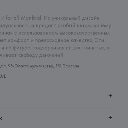
 7 for all Mankind. Их уникальный дизайн 
идуальность и придаст особый шарм вашему 
енная с использованием высококачественных 
ет комфорт и превосходное качество. Эти 
я по фигуре, подчеркивая ее достоинства, а 
чивает свободу движений.
ал, 9% Эластомультиэстер, 1% Эластан
LUE
ительной ответственностью "БелВиринея"
х
20030, г. Минск, ул. Немига, 5, пом. 39
Mankind International SAGL