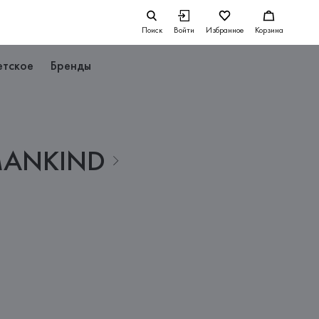
Поиск
Войти
Избранное
Корзина
етское
Бренды
ANKIND