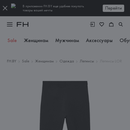
В приложении FH.BY еще удобнее покупать
Перейти
товары вашей мечты
Sale
Женщинам
Мужчинам
Аксессуары
Обу
FH.BY
Sale
Женщинам
Одежда
Легинсы
Легинсы LOR