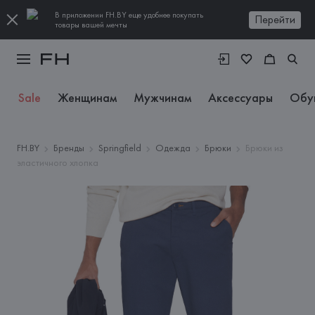
В приложении FH.BY еще удобнее покупать
Перейти
товары вашей мечты
Sale
Женщинам
Мужчинам
Аксессуары
Обу
FH.BY
Бренды
Springfield
Одежда
Брюки
Брюки из
эластичного хлопка