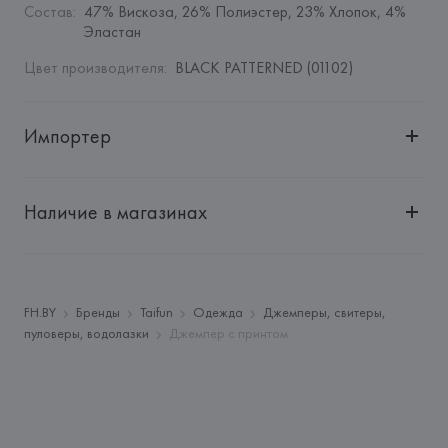
Состав
:
47% Вискоза, 26% Полиэстер, 23% Хлопок, 4% 
Эластан
Цвет производителя
:
BLACK PATTERNED (01102)
Импортер
Импортер: 
Общество с дополнительной ответственностью 
"БелВиринея"
Наличие в магазинах
Адрес: 
Республика Беларусь, 220030, г. Минск, ул. 
Немига, 5, пом. 39
Производитель: 
Gerry Weber International Aktiengesellschaft
Адрес: 
ГЕРМАНИЯ, 
Gerry Weber International 
FH.BY
Бренды
Taifun
Одежда
Джемперы, свитеры,
Aktiengesellschaft, 33790 HALLE (WESTFALLEN), 
пуловеры, водолазки
Джемпер с принтом
NEULEHENSTRASSE, 8,
Страна происхождения товара: 
КИТАЙ