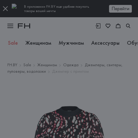
В приложении FH.BY еще удобнее покупать
Перейти
товары вашей мечты
Sale
Женщинам
Мужчинам
Аксессуары
Обу
FH.BY
Sale
Женщинам
Одежда
Джемперы, свитеры,
пуловеры, водолазки
Джемпер с принтом