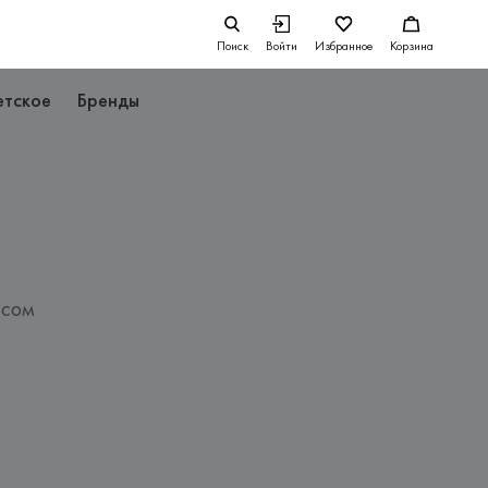
Поиск
Войти
Избранное
Корзина
етское
Бренды
ясом