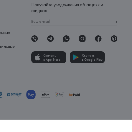
Получайте уведомления об акциях и
скидках:
льных
нальных
Скачать
Скачать
в App Store
в Google Play