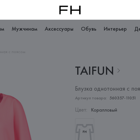
ам
Мужчинам
Аксессуары
Обувь
Интерьер
Д
нная с поясом
TAIFUN
Блузка однотонная с по
Артикул товара:
560357-11051
Цвет
:
Коралловый