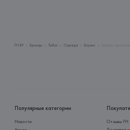
FH.BY
Бренды
Taifun
Одежда
Блузки
Блузка однотон
Популярные категории
Покупат
Новости
Отзывы FH
Акции
Доставка и