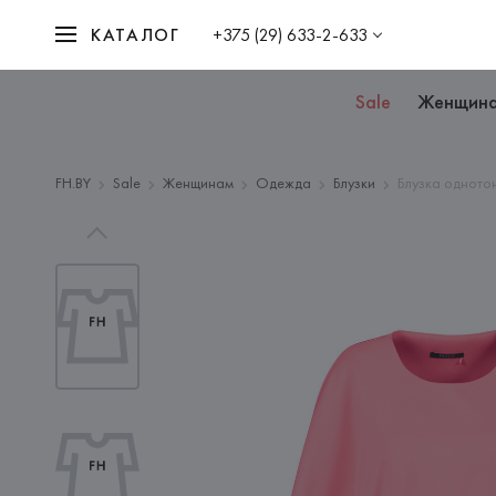
КАТАЛОГ
+375 (29) 633-2-633
Sale
Женщин
FH.BY
Sale
Женщинам
Одежда
Блузки
Блузка одното