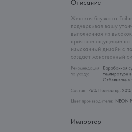
Описание
Женская блузка от Taifu
подчеркивая вашу утонч
выполненная из высокок
приятное ощущение на к
изысканный дизайн с по
создает женственный си
Рекомендация 
Барабанная су
по уходу
:
температуре в
Отбеливание 
Состав
:
76% Полиэстер, 20% 
Цвет производителя
:
NEON P
Импортер