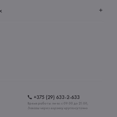
ительной ответственностью "БелВиринея"
х
20030, г. Минск, ул. Немига, 5, пом. 39
ternational Aktiengesellschaft
 International Aktiengesellschaft, 33790 HALLE 
SSE, 8,
: 
ТУРЦИЯ
+375 (29) 633-2-633
Время работы: пн-вс с 09:00 до 21:00,
Заказы через корзину круглосуточно