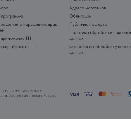
вара
Адреса магазинов
 программа
Облигации
ращений о нарушениях прав
Публичная оферта
ей
Политика обработки персона
 приложение FH
данных
е сертификаты FH
Согласие на обработку персо
данных
. Бесплатная доставка с
ети. Быстрая доставка в Россию.