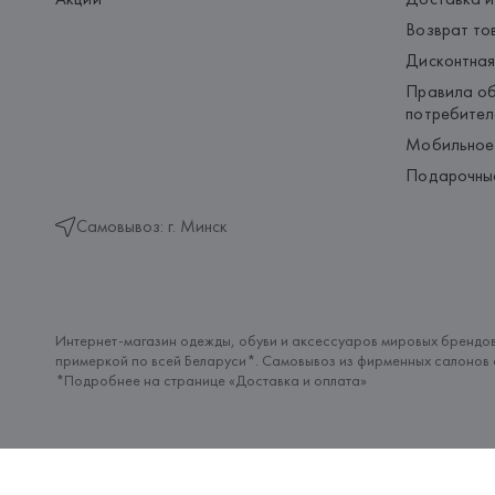
Возврат то
Дисконтная
Правила об
потребител
Мобильное
Подарочны
Самовывоз: г. Минск
Интернет-магазин одежды, обуви и аксессуаров мировых брендов
примеркой по всей Беларуси*. Самовывоз из фирменных салонов с
*Подробнее на странице «
Доставка и оплата
»