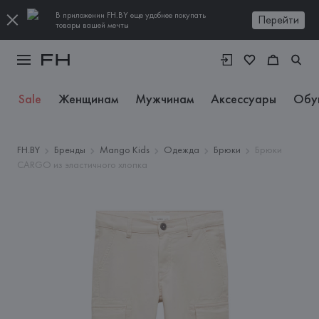
В приложении FH.BY еще удобнее покупать
Перейти
товары вашей мечты
Sale
Женщинам
Мужчинам
Аксессуары
Обу
FH.BY
Бренды
Mango Kids
Одежда
Брюки
Брюки
CARGO из эластичного хлопка