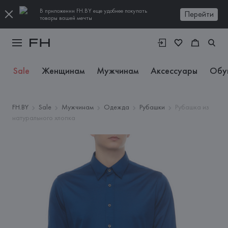
В приложении FH.BY еще удобнее покупать
Перейти
товары вашей мечты
Sale
Женщинам
Мужчинам
Аксессуары
Обу
FH.BY
Sale
Мужчинам
Одежда
Рубашки
Рубашка из
натурального хлопка