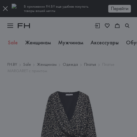
В приложении FH.BY еще удобнее покупать
Перейти
товары вашей мечты
Sale
Женщинам
Мужчинам
Аксессуары
Обу
FH.BY
Sale
Женщинам
Одежда
Платья
Платье
MARGARET с принтом