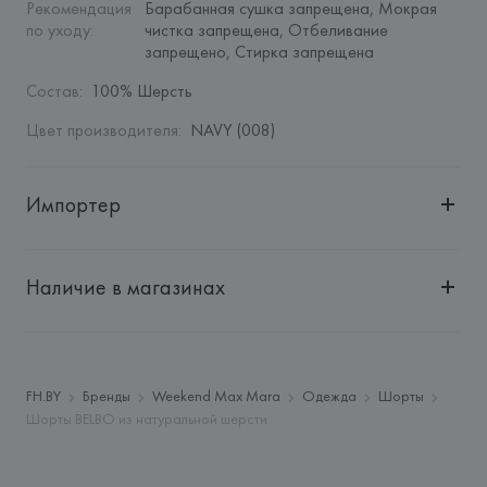
Рекомендация 
Барабанная сушка запрещена, Мокрая 
по уходу
:
чистка запрещена, Отбеливание 
запрещено, Стирка запрещена
Состав
:
100% Шерсть
Цвет производителя
:
NAVY (008)
Импортер
Импортер: 
Общество с дополнительной ответственностью 
"БелВиринея"
Наличие в магазинах
Адрес: 
Республика Беларусь, 220030, г. Минск, ул. 
Немига, 5, пом. 39
Производитель: 
MaxMara S.r.l.
Адрес: 
ИТАЛИЯ, 
Via Giulia Maramotti, 4, 42124 Reggio 
FH.BY
Бренды
Weekend Max Mara
Одежда
Шорты
Emilia,
Шорты BELBO из натуральной шерсти
Страна происхождения товара: 
МАРОККО