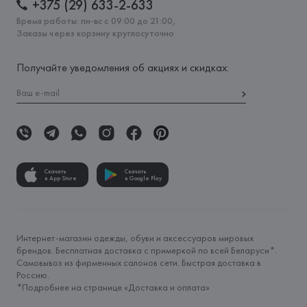
+375 (29) 633-2-633
Время работы: пн-вс с 09:00 до 21:00,
Заказы через корзину круглосуточно
Получайте уведомления об акциях и скидках:
Скачать
Скачать
в App Store
в Google Play
Интернет-магазин одежды, обуви и аксессуаров мировых
брендов. Бесплатная доставка с примеркой по всей Беларуси*.
Самовывоз из фирменных салонов сети. Быстрая доставка в
Россию.
*Подробнее на странице «
Доставка и оплата
»