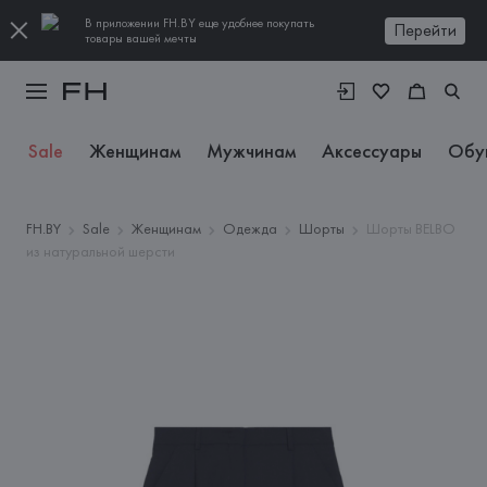
В приложении FH.BY еще удобнее покупать
Перейти
товары вашей мечты
Sale
Женщинам
Мужчинам
Аксессуары
Обу
FH.BY
Sale
Женщинам
Одежда
Шорты
Шорты BELBO
из натуральной шерсти