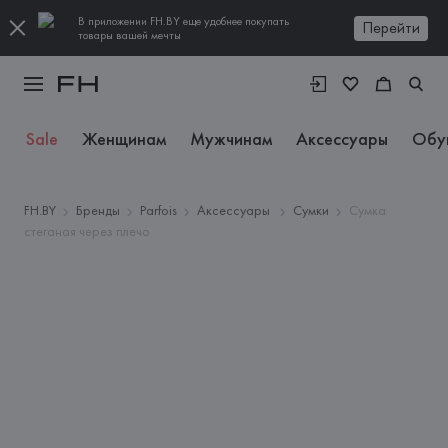
В приложении FH.BY еще удобнее покупать
Перейти
товары вашей мечты
Sale
Женщинам
Мужчинам
Аксессуары
Обу
FH.BY
Бренды
Parfois
Аксессуары
Сумки
Сумка
стеганая через плечо