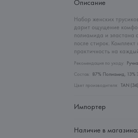
Описание
Набор женских трусиков
дарит ощущение комфор
полиамида и эластана о
после стирок. Комплект 
практичность на каждый
Рекомендация по уходу
:
Ручн
Состав
:
87% Полиамид, 13% 
Цвет производителя
:
TAN (34
Импортер
Импортер: 
Общество с дополн
Наличие в магазина
Адрес: 
Республика Беларусь, 2