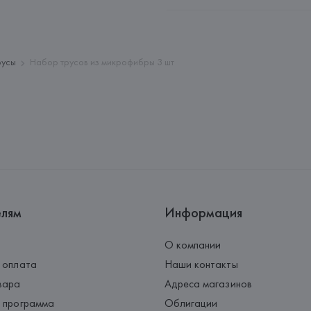
Производитель: 
EUROFIEL CO
Адрес: 
ИСПАНИЯ, 
EUROFIEL 
28034 MADRID,
Страна происхождения товара
русы
Набор трусов из микрофибры 3 шт
елям
Информация
О компании
 оплата
Наши контакты
вара
Адреса магазинов
 программа
Облигации