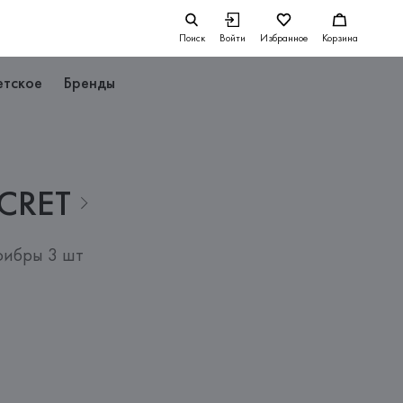
Поиск
Войти
Избранное
Корзина
етское
Бренды
CRET
фибры 3 шт