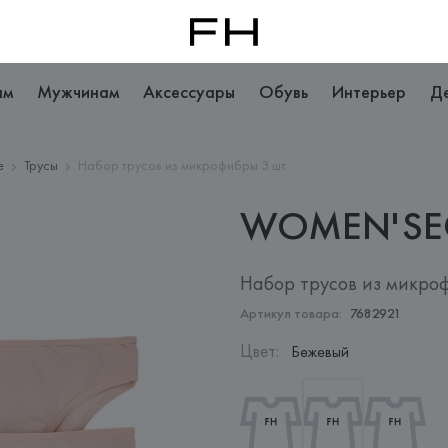
ам
Мужчинам
Аксессуары
Обувь
Интерьер
Д
е
Трусы
Набор трусов из микрофибры 3 шт
WOMEN'SE
Набор трусов из микро
Артикул товара:
7682921
Цвет
:
Бежевый