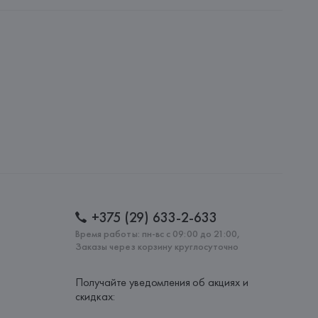
NFECCION S.A.
CONFECCION S.A., AVDA LLANO CASTELLANO, NUM. 51 
: 
ИСПАНИЯ
+375 (29) 633-2-633
Время работы: пн-вс с 09:00 до 21:00,
Заказы через корзину круглосуточно
Получайте уведомления об акциях и
скидках: