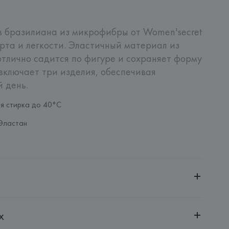
 бразилиана из микрофибры от Women'secret 
та и легкости. Эластичный материал из 
тлично садится по фигуре и сохраняет форму 
включает три изделия, обеспечивая 
 день.
ая стирка до 40°C
Эластан
)
ительной ответственностью "БелВиринея"
х
20030, г. Минск, ул. Немига, 5, пом. 39