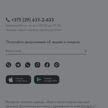
+375 (29) 633-2-633
Время работы: пн-вс с 09:00 до 21:00,
Заказы через корзину круглосуточно
Получайте уведомления об акциях и скидках:
Скачать
Скачать
в App Store
в Google Play
Интернет-магазин одежды, обуви и аксессуаров мировых
брендов. Бесплатная доставка с примеркой по всей Беларуси*.