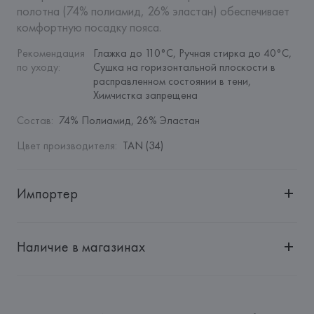
полотна (74% полиамид, 26% эластан) обеспечивает 
комфортную посадку пояса.
Рекомендация 
Глажка до 110°C, Ручная стирка до 40°C, 
по уходу
:
Сушка на горизонтальной плоскости в 
расправленном состоянии в тени, 
Химчистка запрещена
Состав
:
74% Полиамид, 26% Эластан
Цвет производителя
:
TAN (34)
Импортер
Импортер: 
Общество с дополнительной ответственностью 
"БелВиринея"
Наличие в магазинах
Адрес: 
Республика Беларусь, 220030, г. Минск, ул. 
Немига, 5, пом. 39
Производитель: 
EUROFIEL CONFECCION S.A.