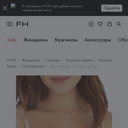
В приложении FH.BY еще удобнее покупать
Перейти
товары вашей мечты
Sale
Женщинам
Мужчинам
Аксессуары
Обу
FH.BY
Женщинам
Одежда
Новинки недели
Нижнее
белье
Бюстгальтеры
Бюстгальтер из микрофибры