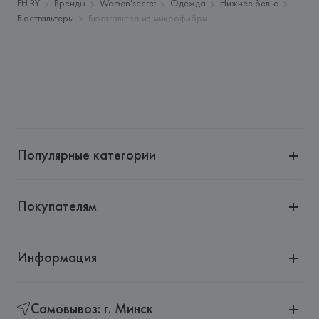
Адрес: 
ИСПАНИЯ, 
EUROFIEL CONFECCION S.A., AVDA 
FH.BY
Бренды
Women'secret
Одежда
Нижнее белье
LLANO CASTELLANO, NUM. 51 28034 MADRID,
Бюстгальтеры
Бюстгальтер из микрофибры
Страна происхождения товара: 
КИТАЙ
Популярные категории
Покупателям
Информация
Самовывоз: г. Минск